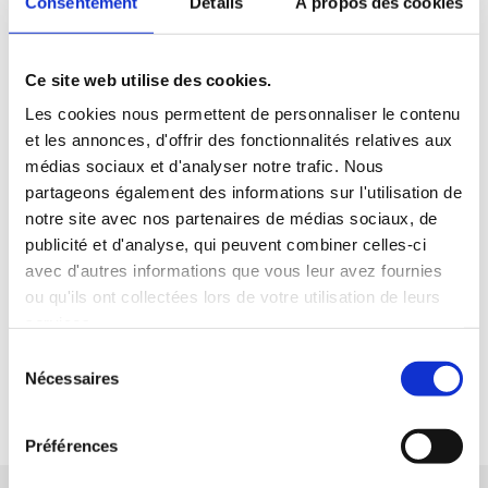
Consentement
Détails
À propos des cookies
Ce site web utilise des cookies.
LE DRIVE
LEADER PRICE
Les cookies nous permettent de personnaliser le contenu
et les annonces, d'offrir des fonctionnalités relatives aux
Commandez dès maintenant vos courses sur
médias sociaux et d'analyser notre trafic. Nous
LeaderDrive.re !
partageons également des informations sur l'utilisation de
notre site avec nos partenaires de médias sociaux, de
Plus de 5 600 références
disponibles en ligne.
publicité et d'analyse, qui peuvent combiner celles-ci
Plusieurs
points de retrait sur toute l’île
avec d'autres informations que vous leur avez fournies
Récupérez vos courses en magasin
en 4h
.
ou qu'ils ont collectées lors de votre utilisation de leurs
Prêts à faire vos courses en ligne ?
services.
Sélection
Nécessaires
du
FAIRE MES COURSES EN LIGNE
consentement
Préférences